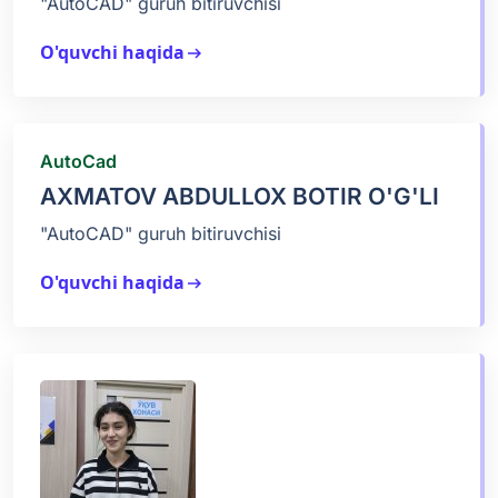
"AutoCAD" guruh bitiruvchisi
O'quvchi haqida
arrow_right_alt
AutoCad
AXMATOV ABDULLOX BOTIR O'G'LI
"AutoCAD" guruh bitiruvchisi
O'quvchi haqida
arrow_right_alt