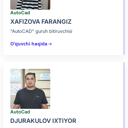
AutoCad
XAFIZOVA FARANGIZ
"AutoCAD" guruh bitiruvchisi
O'quvchi haqida
arrow_right_alt
AutoCad
DJURAKULOV IXTIYOR