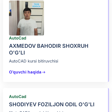
AutoCad
AXMEDOV BAHODIR SHOXRUH
O'G'LI
AutoCAD kursi bitiruvchisi
O'quvchi haqida
arrow_right_alt
AutoCad
SHODIYEV FOZILJON ODIL O'G'LI