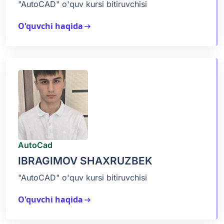
"AutoCAD" o'quv kursi bitiruvchisi
O'quvchi haqida
arrow_right_alt
AutoCad
IBRAGIMOV SHAXRUZBEK
"AutoCAD" o'quv kursi bitiruvchisi
O'quvchi haqida
arrow_right_alt