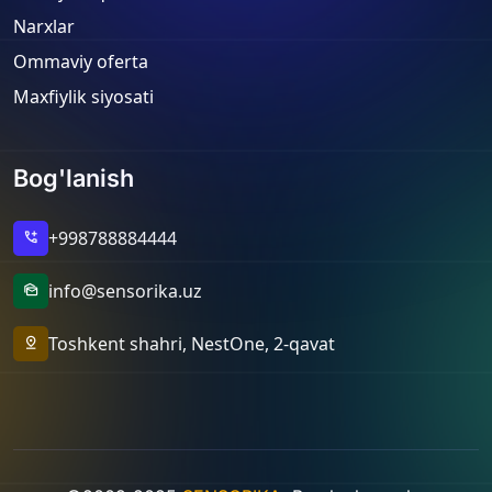
Narxlar
Ommaviy oferta
Maxfiylik siyosati
Bog'lanish
+998788884444
add_call
info@sensorika.uz
mark_as_unread
Toshkent shahri, NestOne, 2-qavat
pin_drop