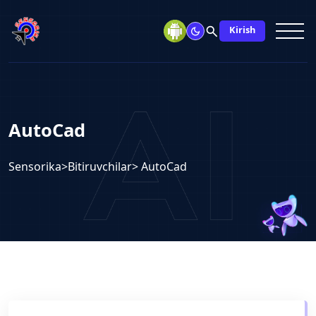
search
Kirish
AutoCad
Sensorika
>
Bitiruvchilar
> AutoCad