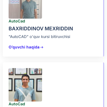
AutoCad
BAXRIDDINOV MEXRIDDIN
"AutoCAD" o'quv kursi bitiruvchisi
O'quvchi haqida
arrow_right_alt
AutoCad