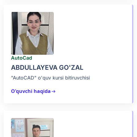
AutoCad
ABDULLAYEVA GO'ZAL
"AutoCAD" o'quv kursi bitiruvchisi
O'quvchi haqida
arrow_right_alt