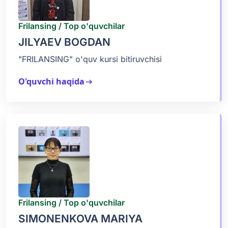
Frilansing / Top o'quvchilar
JILYAEV BOGDAN
"FRILANSING" o'quv kursi bitiruvchisi
O'quvchi haqida
arrow_right_alt
Frilansing / Top o'quvchilar
SIMONENKOVA MARIYA