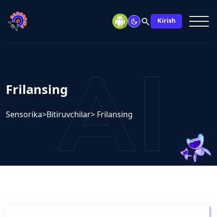
search
Kirish
Frilansing
Sensorika
>
Bitiruvchilar
> Frilansing