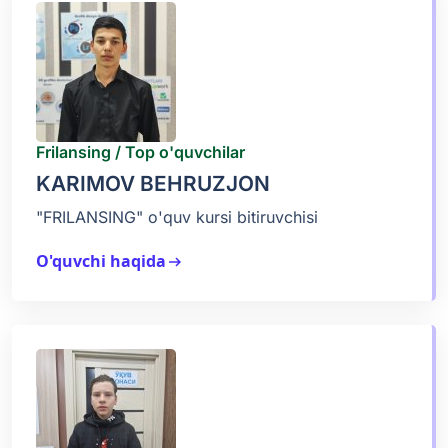
Frilansing / Top o'quvchilar
KARIMOV BEHRUZJON
"FRILANSING" o'quv kursi bitiruvchisi
O'quvchi haqida
arrow_right_alt