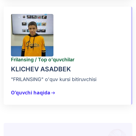
Frilansing / Top o'quvchilar
KLICHEV ASADBEK
"FRILANSING" o'quv kursi bitiruvchisi
O'quvchi haqida
arrow_right_alt