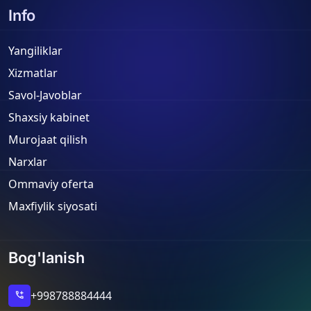
Info
Yangiliklar
Xizmatlar
Savol-Javoblar
Shaxsiy kabinet
Murojaat qilish
Narxlar
Ommaviy oferta
Maxfiylik siyosati
Bog'lanish
+998788884444
add_call