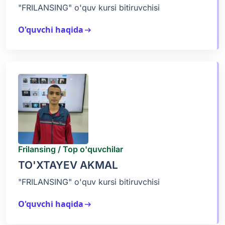
"FRILANSING" o'quv kursi bitiruvchisi
O'quvchi haqida
arrow_right_alt
Frilansing / Top o'quvchilar
TO'XTAYEV AKMAL
"FRILANSING" o'quv kursi bitiruvchisi
O'quvchi haqida
arrow_right_alt