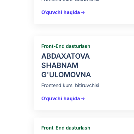
O'quvchi haqida
arrow_right_alt
Front-End dasturlash
ABDAXATOVA
SHABNAM
G'ULOMOVNA
Frontend kursi bitiruvchisi
O'quvchi haqida
arrow_right_alt
Front-End dasturlash