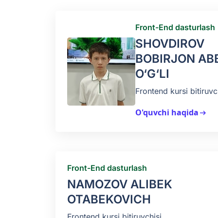
Front-End dasturlash
SHOVDIROV
BOBIRJON AB
O‘G‘LI
Frontend kursi bitiruvc
O'quvchi haqida
arrow_right_alt
Front-End dasturlash
NAMOZOV ALIBEK
OTABEKOVICH
Frontend kursi bitiruvchisi