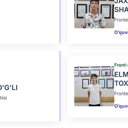
JAX
SHA
Fronte
O'quv
Front
ELM
TOX
'G'LI
Fronte
hisi
O'quv