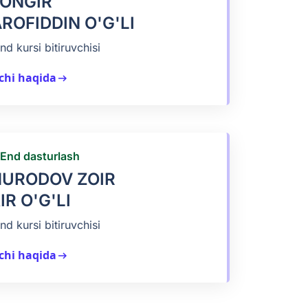
ONGIR
ROFIDDIN O'G'LI
nd kursi bitiruvchisi
chi haqida
arrow_right_alt
-End dasturlash
URODOV ZOIR
IR O'G'LI
nd kursi bitiruvchisi
chi haqida
arrow_right_alt