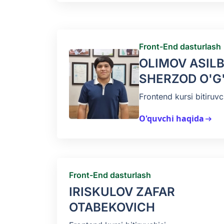
Front-End dasturlash
OLIMOV ASIL
SHERZOD O'G'
Frontend kursi bitiruvc
O'quvchi haqida
arrow_right_alt
Front-End dasturlash
IRISKULOV ZAFAR
OTABEKOVICH