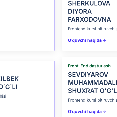
SHERKULOVA
DIYORA
FARXODOVNA
Frontend kursi bitiruvchis
O'quvchi haqida
arrow_right_alt
Front-End dasturlash
SEVDIYAROV
ILBEK
MUHAMMADAL
`G`LI
SHUXRAT O'G'L
hisi
Frontend kursi bitiruvchis
O'quvchi haqida
arrow_right_alt