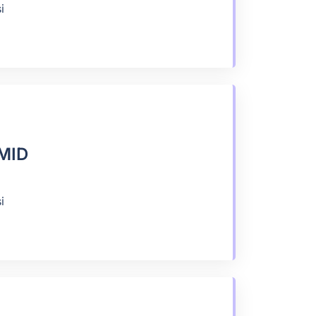
i
MID
i