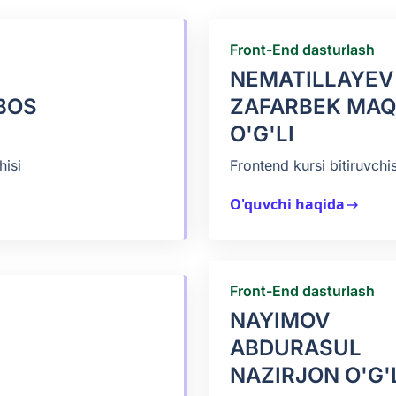
Front-End dasturlash
NEMATILLAYEV
BOS
ZAFARBEK MA
O'G'LI
hisi
Frontend kursi bitiruvchis
O'quvchi haqida
arrow_right_alt
Front-End dasturlash
NAYIMOV
ABDURASUL
NAZIRJON O'G'