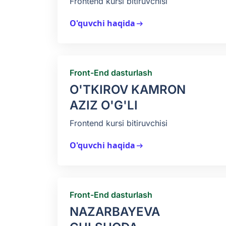
Frontend kursi bitiruvchisi
O'quvchi haqida
arrow_right_alt
Front-End dasturlash
O'TKIROV KAMRON
AZIZ O'G'LI
Frontend kursi bitiruvchisi
O'quvchi haqida
arrow_right_alt
Front-End dasturlash
NAZARBAYEVA