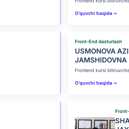
Frontend kursi bitiruvchis
O'quvchi haqida
arrow_right_alt
Front-End dasturlash
USMONOVA AZ
JAMSHIDOVNA
Frontend kursi bitiruvchis
O'quvchi haqida
arrow_right_alt
Front
SH