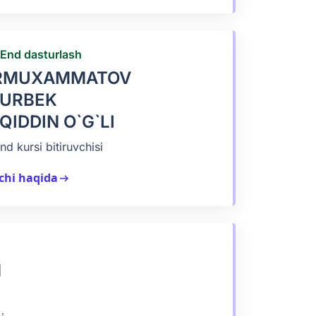
-End dasturlash
RMUXAMMATOV
NURBEK
QIDDIN O`G`LI
nd kursi bitiruvchisi
chi haqida
arrow_right_alt
N