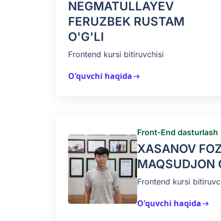
NEGMATULLAYEV
FERUZBEK RUSTAM
O'G'LI
Frontend kursi bitiruvchisi
O'quvchi haqida
arrow_right_alt
Front-End dasturlash
XASANOV FOZ
MAQSUDJON O
Frontend kursi bitiruvc
O'quvchi haqida
arrow_right_alt