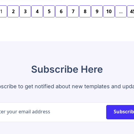
1
2
3
4
5
6
7
8
9
10
...
4
Subscribe Here
scribe to get notified about new templates and upd
Subscri