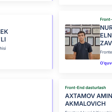
Front
NU
BEK
EL
LI
ZAV
hisi
Fronte
O'quv
Front-End dasturlash
AXTAMOV AMI
AKMALOVICH