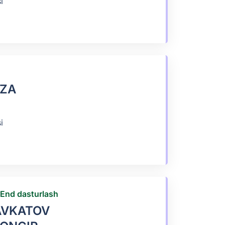
i
IZA
i
-End dasturlash
AVKATOV