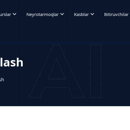
expand_more
expand_more
expand_more
ex
urslar
Neyrotarmoqlar
Kasblar
Bitiruvchilar
lash
sh