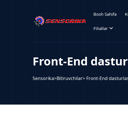
Bosh Sahifa
K
expand_more
Filiallar
Front-End dastur
Sensorika
>
Bitiruvchilar
> Front-End dasturla