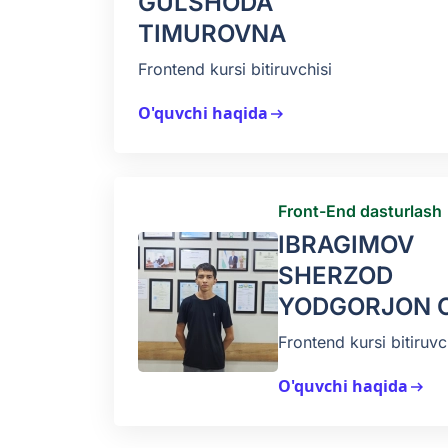
GULSHODA
TIMUROVNA
Frontend kursi bitiruvchisi
O'quvchi haqida
arrow_right_alt
Front-End dasturlash
IBRAGIMOV
SHERZOD
YODGORJON O
Frontend kursi bitiruvc
O'quvchi haqida
arrow_right_alt