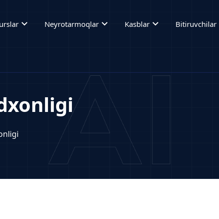
expand_more
expand_more
expand_more
ex
urslar
Neyrotarmoqlar
Kasblar
Bitiruvchilar
xonligi
nligi