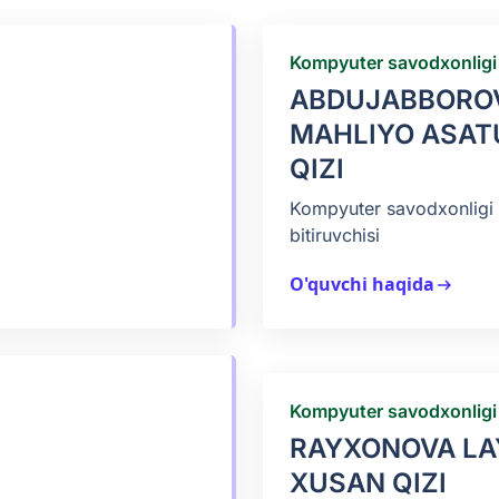
Kompyuter savodxonligi
ABDUJABBORO
MAHLIYO ASAT
QIZI
Kompyuter savodxonligi 
bitiruvchisi
O'quvchi haqida
arrow_right_alt
Kompyuter savodxonligi
RAYXONOVA LA
XUSAN QIZI