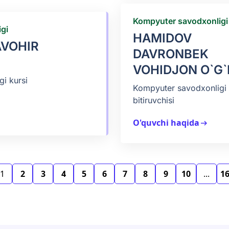
Kompyuter savodxonligi
gi
HAMIDOV
VOHIR
DAVRONBEK
VOHIDJON O`G`
i kursi
Kompyuter savodxonligi 
bitiruvchisi
O'quvchi haqida
arrow_right_alt
1
2
3
4
5
6
7
8
9
10
...
1