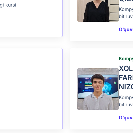
i kursi
Kompyu
bitiruv
O'quv
Kompy
XO
FAR
NIZ
Kompyu
bitiruv
O'quv