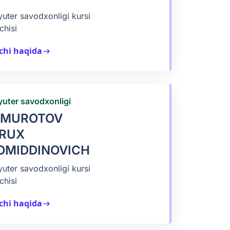
ter savodxonligi kursi
chisi
chi haqida
arrow_right_alt
uter savodxonligi
LMUROTOV
RUX
OMIDDINOVICH
ter savodxonligi kursi
chisi
chi haqida
arrow_right_alt