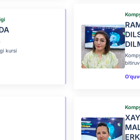
Kompy
gi
RA
ODA
DIL
A
DIL
i kursi
Kompyu
bitiruv
O'quv
Kompy
XA
MA
ERK