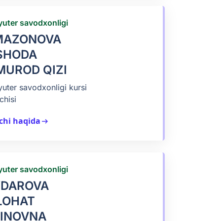
uter savodxonligi
MAZONOVA
SHODA
MUROD QIZI
ter savodxonligi kursi
chisi
chi haqida
arrow_right_alt
uter savodxonligi
YDAROVA
LOHAT
INOVNA