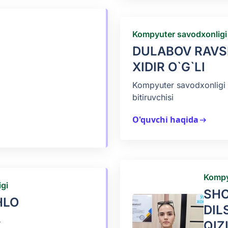
Kompyuter savodxonligi
DULABOV RAV
XIDIR O`G`LI
Kompyuter savodxonligi 
bitiruvchisi
O'quvchi haqida
arrow_right_alt
Kompy
gi
SH
HLO
DIL
A
QIZ