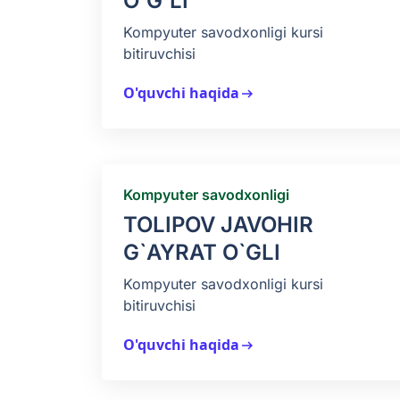
O'G'LI
Kompyuter savodxonligi kursi
bitiruvchisi
O'quvchi haqida
arrow_right_alt
Kompyuter savodxonligi
TOLIPOV JAVOHIR
G`AYRAT O`GLI
Kompyuter savodxonligi kursi
bitiruvchisi
O'quvchi haqida
arrow_right_alt