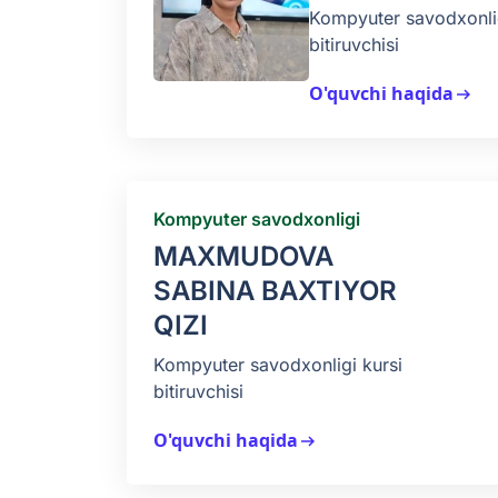
Kompyuter savodxonlig
bitiruvchisi
O'quvchi haqida
arrow_right_alt
Kompyuter savodxonligi
MAXMUDOVA
SABINA BAXTIYOR
QIZI
Kompyuter savodxonligi kursi
bitiruvchisi
O'quvchi haqida
arrow_right_alt