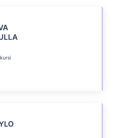
VA
ULLA
kursi
YLO