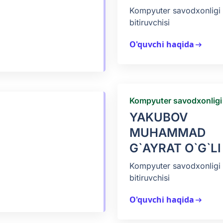
Kompyuter savodxonligi 
bitiruvchisi
O'quvchi haqida
arrow_right_alt
Kompyuter savodxonligi
YAKUBOV
MUHAMMAD
G`AYRAT O`G`LI
Kompyuter savodxonligi 
bitiruvchisi
O'quvchi haqida
arrow_right_alt