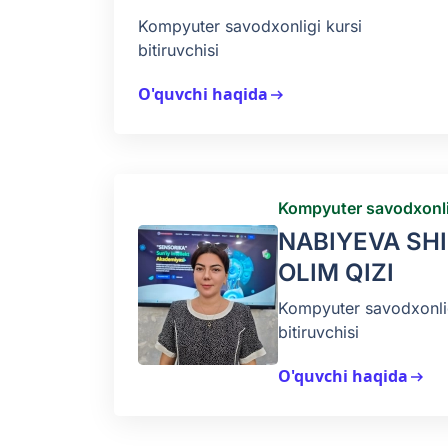
Kompyuter savodxonligi kursi
bitiruvchisi
O'quvchi haqida
arrow_right_alt
Kompyuter savodxonli
NABIYEVA SH
OLIM QIZI
Kompyuter savodxonlig
bitiruvchisi
O'quvchi haqida
arrow_right_alt