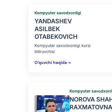
Kompyuter savodxonligi
YANDASHEV
ASILBEK
OTABEKOVICH
Kompyuter savodxonligi kursi
bitiruvchisi
O'quvchi haqida
arrow_right_alt
Kompyuter savodxonli
NOROVA SHA
RAXMATOVN