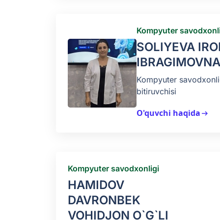
Kompyuter savodxonli
SOLIYEVA IR
IBRAGIMOVN
Kompyuter savodxonlig
bitiruvchisi
O'quvchi haqida
arrow_right_alt
Kompyuter savodxonligi
HAMIDOV
DAVRONBEK
VOHIDJON O`G`LI