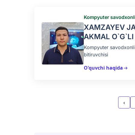
Kompyuter savodxonli
XAMZAYEV JA
AKMAL O`G`LI
Kompyuter savodxonlig
bitiruvchisi
O'quvchi haqida
arrow_right_alt
chevron_left