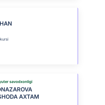
SHAN
kursi
uter savodxonligi
ONAZAROVA
SHODA AXTAM
I