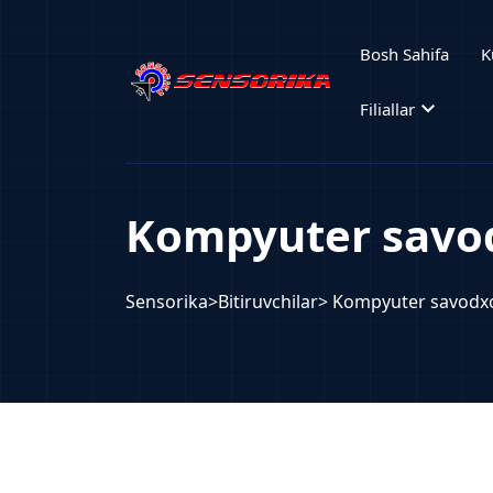
Bosh Sahifa
K
expand_more
Filiallar
Kompyuter savod
Sensorika
>
Bitiruvchilar
> Kompyuter savodxo