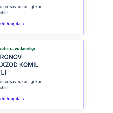
ter savodxonligi kursi
chisi
chi haqida
arrow_right_alt
uter savodxonligi
VRONOV
XZOD KOMIL
`LI
ter savodxonligi kursi
chisi
chi haqida
arrow_right_alt