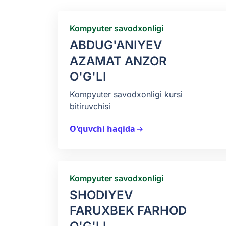
Kompyuter savodxonligi
ABDUG'ANIYEV
AZAMAT ANZOR
O'G'LI
Kompyuter savodxonligi kursi
bitiruvchisi
O'quvchi haqida
arrow_right_alt
Kompyuter savodxonligi
SHODIYEV
FARUXBEK FARHOD