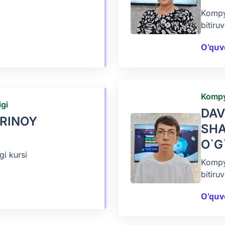
Kompyu
bitiruv
O'quv
Kompy
gi
DA
IRINOY
SHA
O`G
i kursi
Kompyu
bitiruv
O'quv