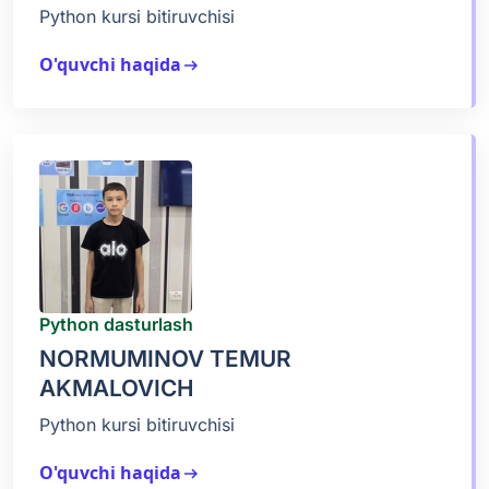
Python kursi bitiruvchisi
O'quvchi haqida
arrow_right_alt
Python dasturlash
NORMUMINOV TEMUR
AKMALOVICH
Python kursi bitiruvchisi
O'quvchi haqida
arrow_right_alt