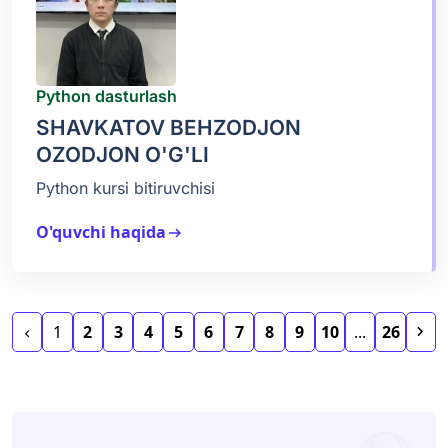
Python dasturlash
SHAVKATOV BEHZODJON
OZODJON O'G'LI
Python kursi bitiruvchisi
O'quvchi haqida
arrow_right_alt
keyboard_arrow_right
1
2
3
4
5
6
7
8
9
10
...
26
chevron_left