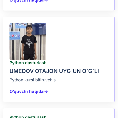
O'quvchi haqida
arrow_right_alt
Python dasturlash
UMEDOV OTAJON UYG`UN O`G`LI
Python kursi bitiruvchisi
O'quvchi haqida
arrow_right_alt
Python dasturlash