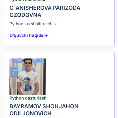
G`ANISHEROVA PARIZODA
OZODOVNA
Python kursi bitiruvchisi
O'quvchi haqida
arrow_right_alt
Python dasturlash
BAYRAMOV SHOHJAHON
ODILJONOVICH