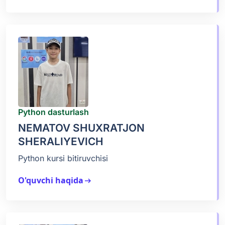
Python dasturlash
NEMATOV SHUXRATJON
SHERALIYEVICH
Python kursi bitiruvchisi
O'quvchi haqida
arrow_right_alt