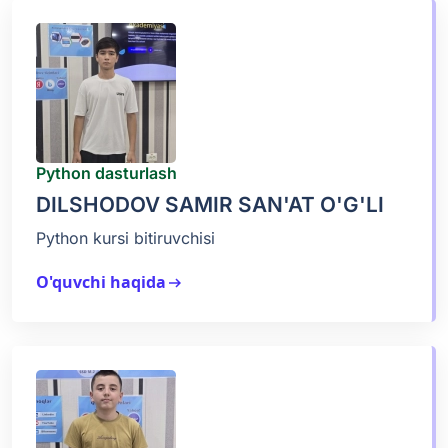
Python dasturlash
DILSHODOV SAMIR SAN'AT O'G'LI
Python kursi bitiruvchisi
O'quvchi haqida
arrow_right_alt