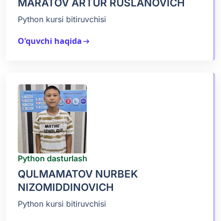
MARATOV ARTUR RUSLANOVICH
Python kursi bitiruvchisi
O'quvchi haqida
arrow_right_alt
Python dasturlash
QULMAMATOV NURBEK
NIZOMIDDINOVICH
Python kursi bitiruvchisi