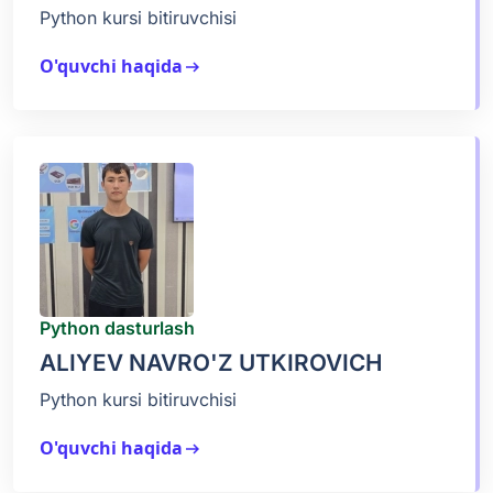
Python kursi bitiruvchisi
O'quvchi haqida
arrow_right_alt
Python dasturlash
ALIYEV NAVRO'Z UTKIROVICH
Python kursi bitiruvchisi
O'quvchi haqida
arrow_right_alt