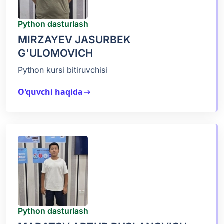
Python dasturlash
MIRZAYEV JASURBEK
G'ULOMOVICH
Python kursi bitiruvchisi
O'quvchi haqida
arrow_right_alt
Python dasturlash