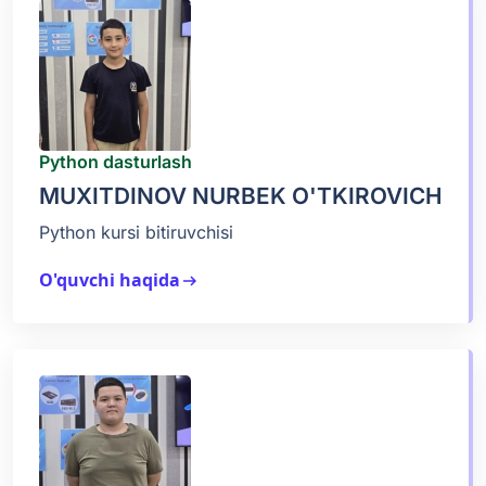
Python dasturlash
MUXITDINOV NURBEK O'TKIROVICH
Python kursi bitiruvchisi
O'quvchi haqida
arrow_right_alt