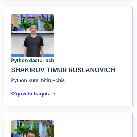
Python dasturlash
SHAKIROV TIMUR RUSLANOVICH
Python kursi bitiruvchisi
O'quvchi haqida
arrow_right_alt