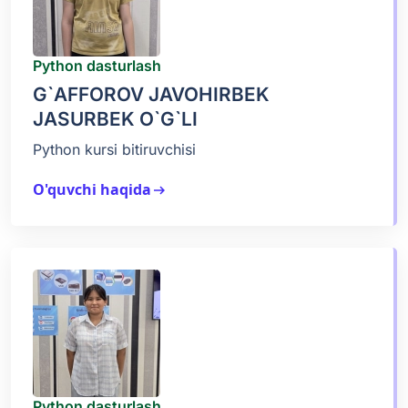
Python dasturlash
G`AFFOROV JAVOHIRBEK
JASURBEK O`G`LI
Python kursi bitiruvchisi
O'quvchi haqida
arrow_right_alt
Python dasturlash