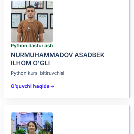
Python dasturlash
NURMUHAMMADOV ASADBEK
ILHOM O'GLI
Python kursi bitiruvchisi
O'quvchi haqida
arrow_right_alt