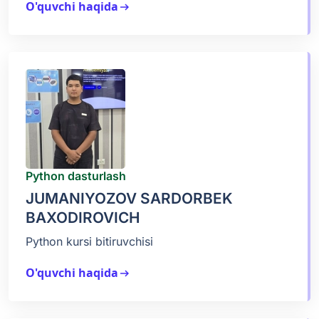
O'quvchi haqida
arrow_right_alt
Python dasturlash
JUMANIYOZOV SARDORBEK
BAXODIROVICH
Python kursi bitiruvchisi
O'quvchi haqida
arrow_right_alt