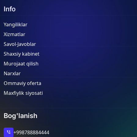
Info
Yangiliklar
Xizmatlar
Savol-Javoblar
Shaxsiy kabinet
Murojaat qilish
Narxlar
Ommaviy oferta
Maxfiylik siyosati
Bog'lanish
+998788884444
add_call