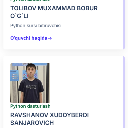
TOLIBOV MUXAMMAD BOBUR
O`G`LI
Python kursi bitiruvchisi
O'quvchi haqida
arrow_right_alt
Python dasturlash
RAVSHANOV XUDOYBERDI
SANJAROVICH