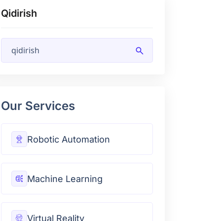
Qidirish
search
Our Services
Robotic Automation
Machine Learning
Virtual Reality