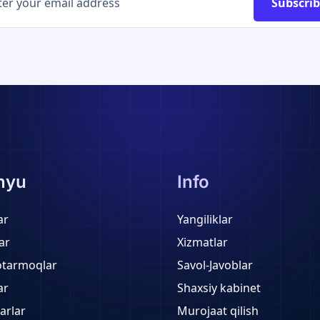
Subscri
nyu
Info
ar
Yangiliklar
ar
Xizmatlar
otarmoqlar
Savol-Javoblar
ar
Shaxsiy kabinet
arlar
Murojaat qilish