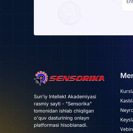
Me
Kursl
Sun'iy Intellekt Akademiyasi
Kasbl
rasmiy sayti - "Sensorika"
Neyr
tomonidan ishlab chiqilgan
o'quv dasturining onlayn
Keysl
platformasi hisoblanadi.
Vebin