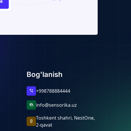
be
Bog'lanish
+998788884444
add_call
info@sensorika.uz
mark_as_unread
Toshkent shahri, NestOne,
pin_drop
2-qavat