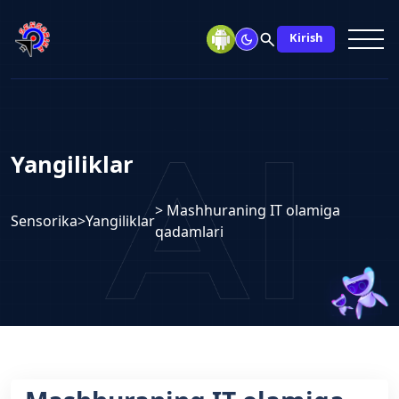
search
Kirish
Yangiliklar
> Mashhuraning IT olamiga
Sensorika
>
Yangiliklar
qadamlari