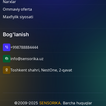
Narxlar
Ommaviy oferta
Maxfiylik siyosati
Bog'lanish
+998788884444
add_call
info@sensorika.uz
mark_as_unread
Toshkent shahri, NestOne, 2-qavat
pin_drop
©2009-2025
SENSORIKA
. Barcha huquqlar