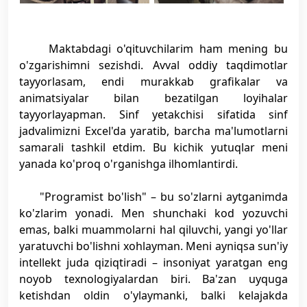
Maktabdagi o'qituvchilarim ham mening bu
o'zgarishimni sezishdi. Avval oddiy taqdimotlar
tayyorlasam, endi murakkab grafikalar va
animatsiyalar bilan bezatilgan loyihalar
tayyorlayapman. Sinf yetakchisi sifatida sinf
jadvalimizni Excel'da yaratib, barcha ma'lumotlarni
samarali tashkil etdim. Bu kichik yutuqlar meni
yanada ko'proq o'rganishga ilhomlantirdi.
"Programist bo'lish" – bu so'zlarni aytganimda
ko'zlarim yonadi. Men shunchaki kod yozuvchi
emas, balki muammolarni hal qiluvchi, yangi yo'llar
yaratuvchi bo'lishni xohlayman. Meni ayniqsa sun'iy
intellekt juda qiziqtiradi – insoniyat yaratgan eng
noyob texnologiyalardan biri. Ba'zan uyquga
ketishdan oldin o'ylaymanki, balki kelajakda