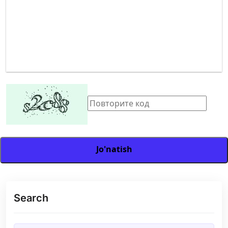
Jo'natish
Search