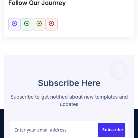
Follow Our Journey
arrow_circle_right
arrow_circle_right
arrow_circle_right
arrow_circle_right
Subscribe Here
Subscribe to get notified about new templates and
updates
Subscribe