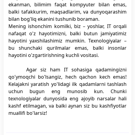
ekanman, bilimim faqat kompyuter bilan emas,
balki tafakkurim, maqsadlarim, va dunyoqarashim
bilan bog'liq ekanini tushunib boraman.
Mening ishonchim komilki, biz – yoshlar, IT orqali
nafaqat o'z hayotimizni, balki butun jamiyatimiz
hayotini yaxshilashimiz mumkin. Texnologiyalar –
bu shunchaki qurilmalar emas, balki insonlar
hayotini o'zgartirishning kuchli vositasi.
Agar siz ham IT sohasiga qadamingizni
qo'ymoqchi bo'lsangiz, hech qachon kech emas!
Kelajakni yaratish yo'lidagi ilk qadamlarni tashlash
uchun bugun eng munosib kun. Chunki
texnologiyalar dunyosida eng ajoyib narsalar hali
kashf etilmagan, va balki aynan siz bu kashfiyotlar
muallifi bo'larsiz!