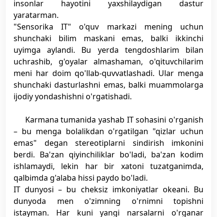
insonlar hayotini yaxshilaydigan dastur
yaratarman.
"Sensorika IT" o'quv markazi mening uchun
shunchaki bilim maskani emas, balki ikkinchi
uyimga aylandi. Bu yerda tengdoshlarim bilan
uchrashib, g'oyalar almashaman, o'qituvchilarim
meni har doim qo'llab-quvvatlashadi. Ular menga
shunchaki dasturlashni emas, balki muammolarga
ijodiy yondashishni o'rgatishadi.
Karmana tumanida yashab IT sohasini o'rganish
– bu menga bolalikdan o'rgatilgan "qizlar uchun
emas" degan stereotiplarni sindirish imkonini
berdi. Ba'zan qiyinchiliklar bo'ladi, ba'zan kodim
ishlamaydi, lekin har bir xatoni tuzatganimda,
qalbimda g'alaba hissi paydo bo'ladi.
IT dunyosi – bu cheksiz imkoniyatlar okeani. Bu
dunyoda men o'zimning o'rnimni topishni
istayman. Har kuni yangi narsalarni o'rganar