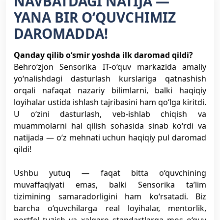
NAVBATDAGI NATIJA —
YANA BIR O‘QUVCHIMIZ
DAROMADDA!
Qanday qilib o‘smir yoshda ilk daromad qildi?
Behro‘zjon Sensorika IT-o‘quv markazida amaliy
yo‘nalishdagi dasturlash kurslariga qatnashish
orqali nafaqat nazariy bilimlarni, balki haqiqiy
loyihalar ustida ishlash tajribasini ham qo‘lga kiritdi.
U o‘zini dasturlash, veb-ishlab chiqish va
muammolarni hal qilish sohasida sinab ko‘rdi va
natijada — o‘z mehnati uchun haqiqiy pul daromad
qildi!
Ushbu yutuq — faqat bitta o‘quvchining
muvaffaqiyati emas, balki Sensorika ta’lim
tizimining samaradorligini ham ko‘rsatadi. Biz
barcha o‘quvchilarga real loyihalar, mentorlik,