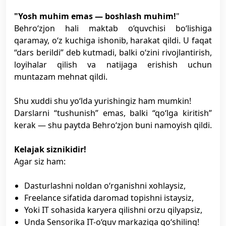
"Yosh muhim emas — boshlash muhim!
"
Behro‘zjon hali maktab o‘quvchisi bo‘lishiga
qaramay, o‘z kuchiga ishonib, harakat qildi. U faqat
“dars berildi” deb kutmadi, balki o‘zini rivojlantirish,
loyihalar qilish va natijaga erishish uchun
muntazam mehnat qildi.
Shu xuddi shu yo‘lda yurishingiz ham mumkin!
Darslarni “tushunish” emas, balki “qo‘lga kiritish”
kerak — shu paytda Behro‘zjon buni namoyish qildi.
Kelajak siznikidir!
Agar siz ham:
Dasturlashni noldan o‘rganishni xohlaysiz,
Freelance sifatida daromad topishni istaysiz,
Yoki IT sohasida karyera qilishni orzu qilyapsiz,
Unda Sensorika IT-o‘quv markaziga qo‘shiling!