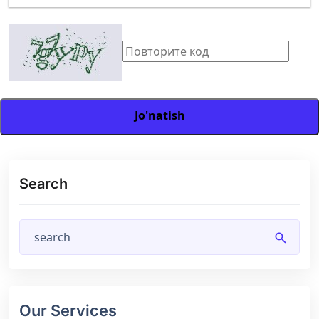
Jo'natish
Search
search
Our Services