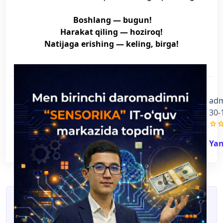
Boshlang — bugun!
Harakat qiling — hoziroq!
Natijaga erishing — keling, birga!
ad
30-
grade
gra
Yan