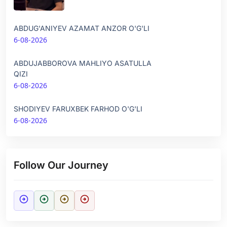
ABDUG'ANIYEV AZAMAT ANZOR O'G'LI
6-08-2026
ABDUJABBOROVA MAHLIYO ASATULLA
QIZI
6-08-2026
SHODIYEV FARUXBEK FARHOD O'G'LI
6-08-2026
Follow Our Journey
arrow_circle_right
arrow_circle_right
arrow_circle_right
arrow_circle_right