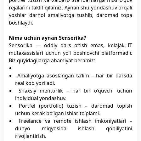
portfel tuzish va xalqaro standartlarga mos o‘quv
rejalarini taklif qilamiz. Aynan shu yondashuv orqali
yoshlar darhol amaliyotga tushib, daromad topa
boshlaydi.
Nima uchun aynan Sensorika?
Sensorika — oddiy dars o‘tish emas, kelajak IT
mutaxassislari uchun yo‘l boshlovchi platformadir.
Biz quyidagilarga ahamiyat beramiz:
Amaliyotga asoslangan ta’lim – har bir darsda
real kod yoziladi.
Shaxsiy mentorlik – har bir o‘quvchi uchun
individual yondashuv.
Portfel (portfolio) tuzish – daromad topish
uchun kerak bo‘lgan ishlar to‘plami.
Freelance va remote ishlash imkoniyatlari –
dunyo miqyosida ishlash qobiliyatini
rivojlantirish.