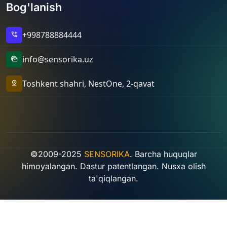
Bog'lanish
+998788884444
add_call
info@sensorika.uz
mark_as_unread
Toshkent shahri, NestOne, 2-qavat
pin_drop
©2009-2025
SENSORIKA
. Barcha huquqlar
himoyalangan. Dastur patentlangan. Nusxa olish
ta'qiqlangan.