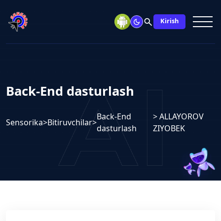
search
Kirish
Back-End dasturlash
Back-End
> ALLAYOROV
Sensorika
>
Bitiruvchilar
>
dasturlash
ZIYOBEK