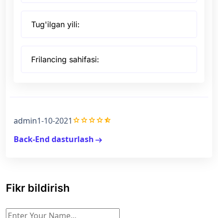
Tug'ilgan yili:
Frilancing sahifasi:
grade
grade
grade
grade
star_half
admin
1-10-2021
Back-End dasturlash
arrow_right_alt
Fikr bildirish