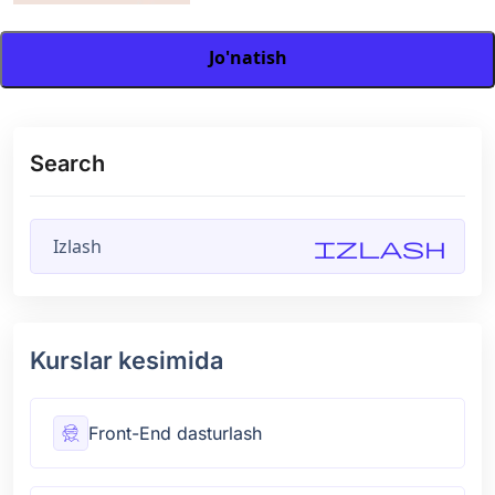
Jo'natish
Search
Izlash
Kurslar kesimida
Front-End dasturlash