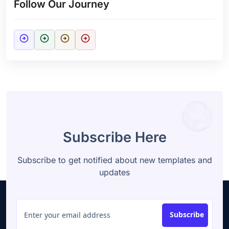
Follow Our Journey
arrow_circle_right
arrow_circle_right
arrow_circle_right
arrow_circle_right
Subscribe Here
Subscribe to get notified about new templates and
updates
Subscribe