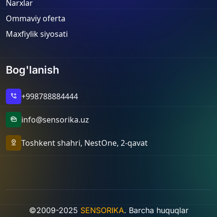
Narxlar
Ommaviy oferta
Maxfiylik siyosati
Bog'lanish
+998788884444
add_call
info@sensorika.uz
mark_as_unread
Toshkent shahri, NestOne, 2-qavat
pin_drop
©2009-2025
SENSORIKA
. Barcha huquqlar