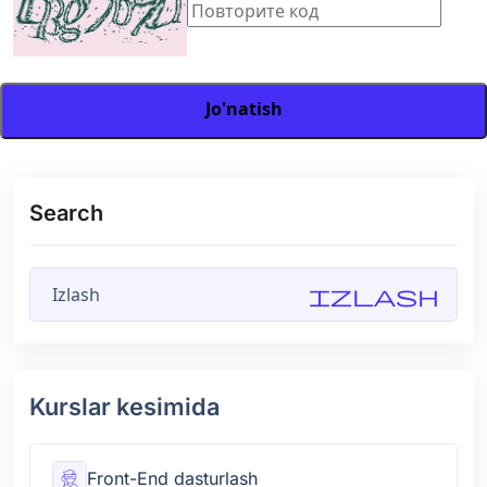
Jo'natish
Search
Izlash
Kurslar kesimida
Front-End dasturlash