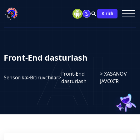
search
Kirish
Front-End dasturlash
Front-End
> XASANOV
Sensorika
>
Bitiruvchilar
>
dasturlash
JAVOXIR