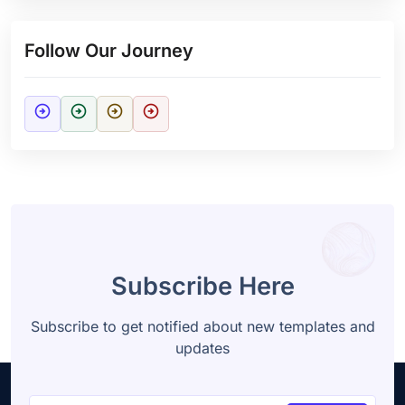
Follow Our Journey
arrow_circle_right
arrow_circle_right
arrow_circle_right
arrow_circle_right
Subscribe Here
Subscribe to get notified about new templates and
updates