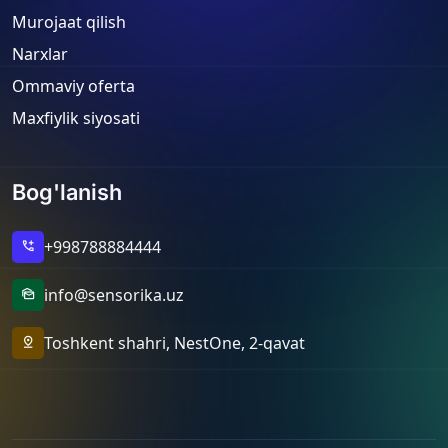
Murojaat qilish
Narxlar
Ommaviy oferta
Maxfiylik siyosati
Bog'lanish
+998788884444
add_call
info@sensorika.uz
mark_as_unread
Toshkent shahri, NestOne, 2-qavat
pin_drop