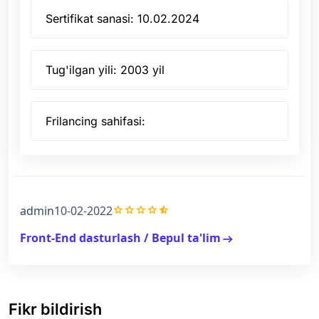
Sertifikat sanasi: 10.02.2024
Tug'ilgan yili: 2003 yil
Frilancing sahifasi:
grade
grade
grade
grade
star_half
admin
10-02-2022
Front-End dasturlash / Bepul ta'lim
arrow_right_alt
Fikr bildirish