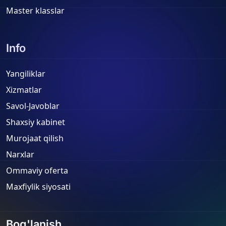
Master klasslar
Info
Yangiliklar
Xizmatlar
Savol-Javoblar
Shaxsiy kabinet
Murojaat qilish
Narxlar
Ommaviy oferta
Maxfiylik siyosati
Bog'lanish