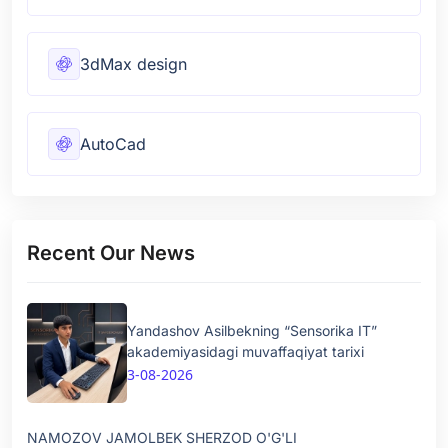
3dMax design
AutoCad
Recent Our News
Yandashov Asilbekning “Sensorika IT”
akademiyasidagi muvaffaqiyat tarixi
3-08-2026
NAMOZOV JAMOLBEK SHERZOD O'G'LI