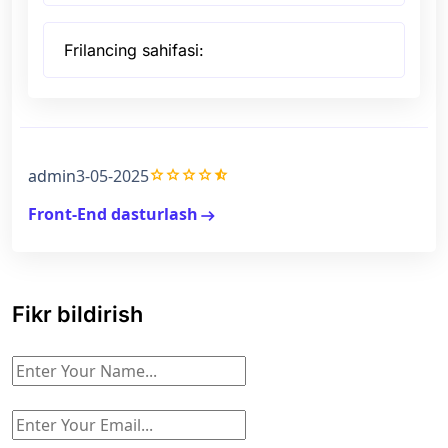
Frilancing sahifasi:
grade
grade
grade
grade
star_half
admin
3-05-2025
Front-End dasturlash
arrow_right_alt
Fikr bildirish