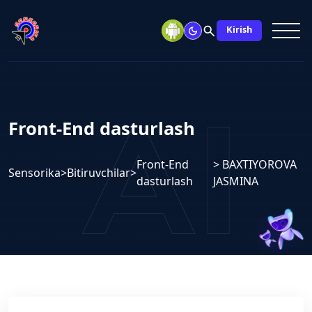
search
Kirish
Front-End dasturlash
Front-End
> BAXTIYOROVA
Sensorika
>
Bitiruvchilar
>
dasturlash
JASMINA