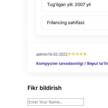
Tug'ilgan yili: 2007 yil
Frilancing sahifasi:
grade
grade
grade
grade
star_half
admin
16-02-2022
Kompyuter savodxonligi / Bepul ta'l
Fikr bildirish