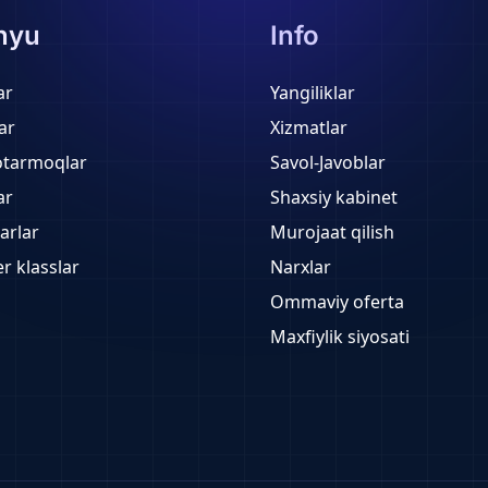
nyu
Info
ar
Yangiliklar
ar
Xizmatlar
otarmoqlar
Savol-Javoblar
ar
Shaxsiy kabinet
arlar
Murojaat qilish
r klasslar
Narxlar
Ommaviy oferta
Maxfiylik siyosati