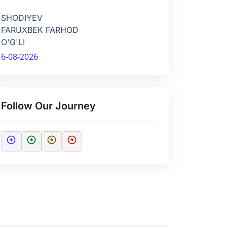
SHODIYEV
FARUXBEK FARHOD
O'G'LI
6-08-2026
Follow Our Journey
arrow_circle_right
arrow_circle_right
arrow_circle_right
arrow_circle_right