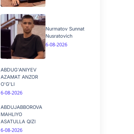
Nurmatov Sunnat
Nusratovich
6-08-2026
ABDUG'ANIYEV
AZAMAT ANZOR
O'G'LI
6-08-2026
ABDUJABBOROVA
MAHLIYO
ASATULLA QIZI
6-08-2026