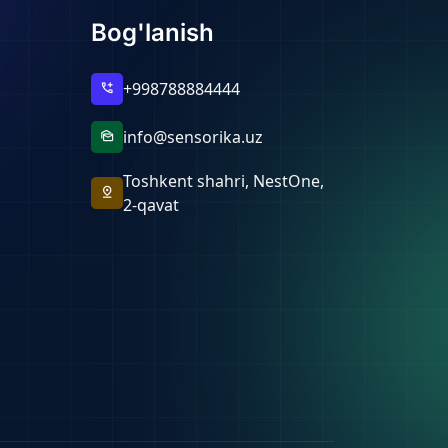
Bog'lanish
+998788884444
add_call
info@sensorika.uz
mark_as_unread
Toshkent shahri, NestOne,
pin_drop
2-qavat