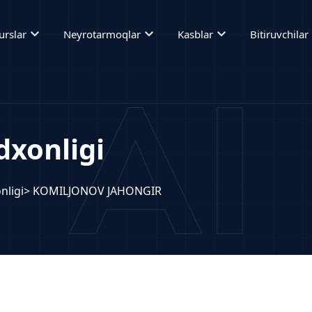
expand_more
expand_more
expand_more
ex
urslar
Neyrotarmoqlar
Kasblar
Bitiruvchilar
xonligi
nligi
> KOMILJONOV JAHONGIR