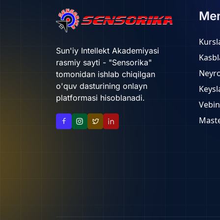
Me
Kursl
Sun'iy Intellekt Akademiyasi
Kasbl
rasmiy sayti - "Sensorika"
Neyr
tomonidan ishlab chiqilgan
o'quv dasturining onlayn
Keysl
platformasi hisoblanadi.
Vebin
Maste