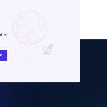
ates
be