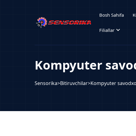
Bosh Sahifa
K
expand_more
Filiallar
Kompyuter savod
Sensorika
>
Bitiruvchilar
>
Kompyuter savodxo