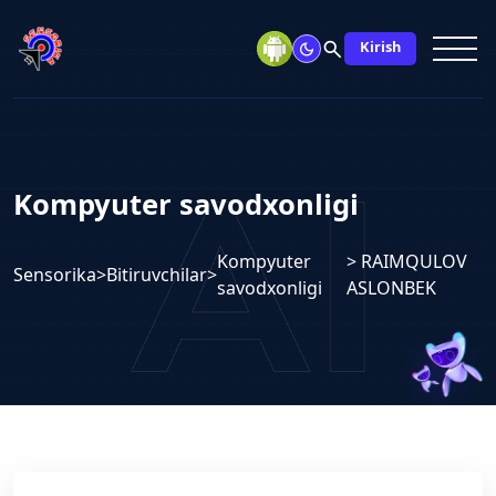
search
Kirish
Kompyuter savodxonligi
Kompyuter
> RAIMQULOV
Sensorika
>
Bitiruvchilar
>
savodxonligi
ASLONBEK