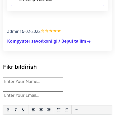
grade
grade
grade
grade
star_half
admin
16-02-2022
Kompyuter savodxonligi / Bepul ta'lim
arrow_right_alt
Fikr bildirish