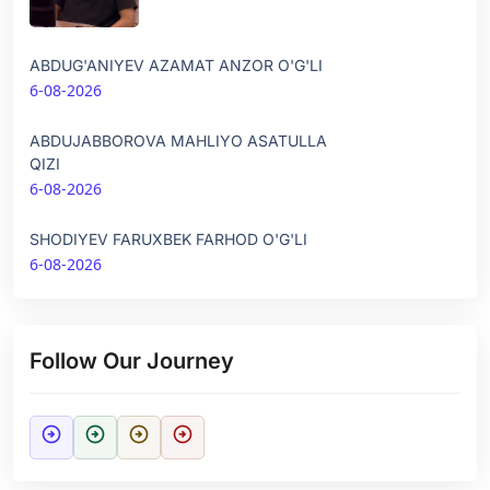
ABDUG'ANIYEV AZAMAT ANZOR O'G'LI
6-08-2026
ABDUJABBOROVA MAHLIYO ASATULLA
QIZI
6-08-2026
SHODIYEV FARUXBEK FARHOD O'G'LI
6-08-2026
Follow Our Journey
arrow_circle_right
arrow_circle_right
arrow_circle_right
arrow_circle_right