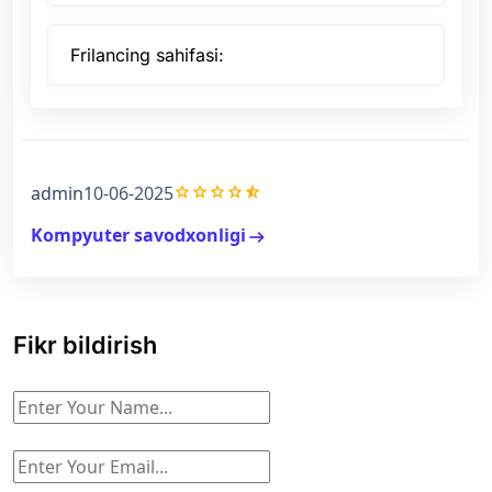
Frilancing sahifasi:
grade
grade
grade
grade
star_half
admin
10-06-2025
Kompyuter savodxonligi
arrow_right_alt
Fikr bildirish