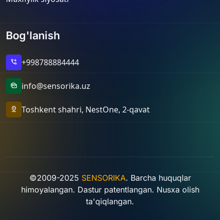
Bog'lanish
+998788884444
add_call
info@sensorika.uz
mark_as_unread
Toshkent shahri, NestOne, 2-qavat
pin_drop
©2009-2025
SENSORIKA
. Barcha huquqlar
himoyalangan. Dastur patentlangan. Nusxa olish
ta'qiqlangan.