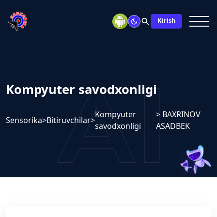
search
Kirish
Kompyuter savodxonligi
Kompyuter
> BAXRINOV
Sensorika
>
Bitiruvchilar
>
savodxonligi
ASADBEK