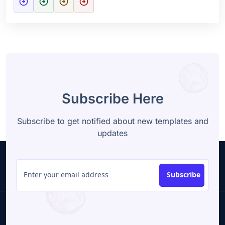
arrow_circle_right
arrow_circle_right
arrow_circle_right
arrow_circle_right
Subscribe Here
Subscribe to get notified about new templates and
updates
Subscribe