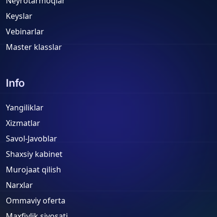
Neyrotarmoqlar
Keyslar
Vebinarlar
Master klasslar
Info
Yangiliklar
Xizmatlar
Savol-Javoblar
Shaxsiy kabinet
Murojaat qilish
Narxlar
Ommaviy oferta
Maxfiylik siyosati