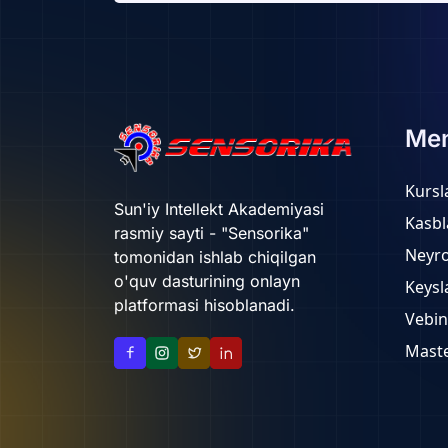
Me
Kursl
Sun'iy Intellekt Akademiyasi
Kasbl
rasmiy sayti - "Sensorika"
Neyr
tomonidan ishlab chiqilgan
o'quv dasturining onlayn
Keysl
platformasi hisoblanadi.
Vebin
Maste