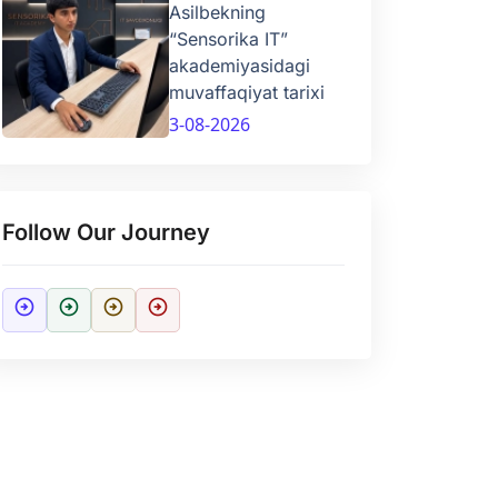
Asilbekning
“Sensorika IT”
akademiyasidagi
muvaffaqiyat tarixi
3-08-2026
Follow Our Journey
arrow_circle_right
arrow_circle_right
arrow_circle_right
arrow_circle_right