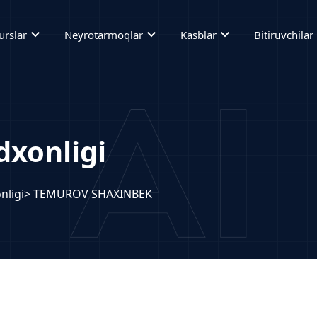
expand_more
expand_more
expand_more
ex
urslar
Neyrotarmoqlar
Kasblar
Bitiruvchilar
xonligi
nligi
> TEMUROV SHAXINBEK