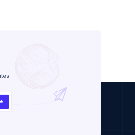
ates
be