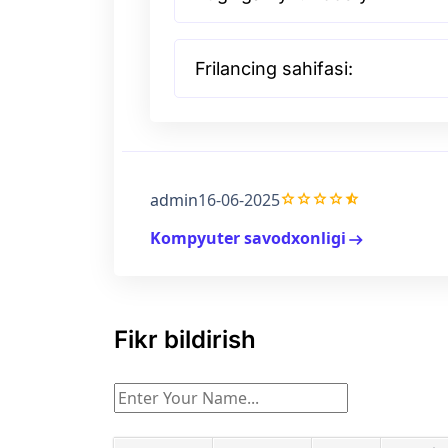
Frilancing sahifasi:
grade
grade
grade
grade
star_half
admin
16-06-2025
Kompyuter savodxonligi
arrow_right_alt
Fikr bildirish