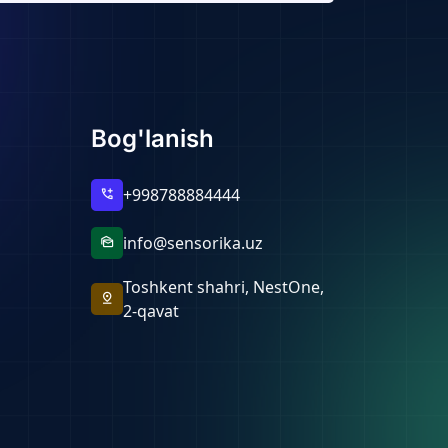
Bog'lanish
+998788884444
add_call
info@sensorika.uz
mark_as_unread
Toshkent shahri, NestOne,
pin_drop
2-qavat