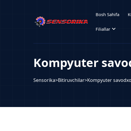
Bosh Sahifa
K
expand_more
Filiallar
Kompyuter savod
Sensorika
>
Bitiruvchilar
>
Kompyuter savodxo