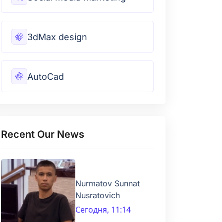
3dMax design
AutoCad
Recent Our News
Nurmatov Sunnat
Nusratovich
Сегодня, 11:14