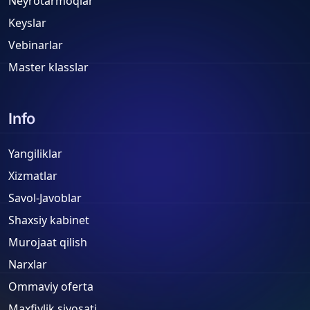
Neyrotarmoqlar
Keyslar
Vebinarlar
Master klasslar
Info
Yangiliklar
Xizmatlar
Savol-Javoblar
Shaxsiy kabinet
Murojaat qilish
Narxlar
Ommaviy oferta
Maxfiylik siyosati