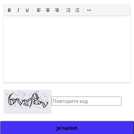
Jo'natish