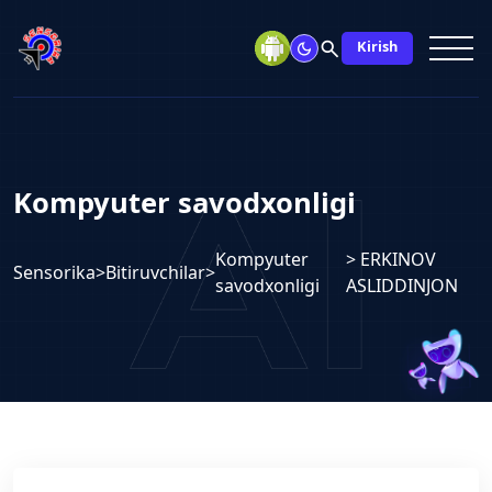
search
Kirish
Kompyuter savodxonligi
Kompyuter
> ERKINOV
Sensorika
>
Bitiruvchilar
>
savodxonligi
ASLIDDINJON