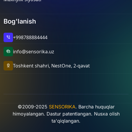
Bog'lanish
+998788884444
add_call
info@sensorika.uz
mark_as_unread
Toshkent shahri, NestOne, 2-qavat
pin_drop
©2009-2025
SENSORIKA
. Barcha huquqlar
himoyalangan. Dastur patentlangan. Nusxa olish
ta'qiqlangan.