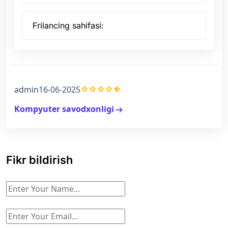
Frilancing sahifasi:
grade
grade
grade
grade
star_half
admin
16-06-2025
Kompyuter savodxonligi
arrow_right_alt
Fikr bildirish