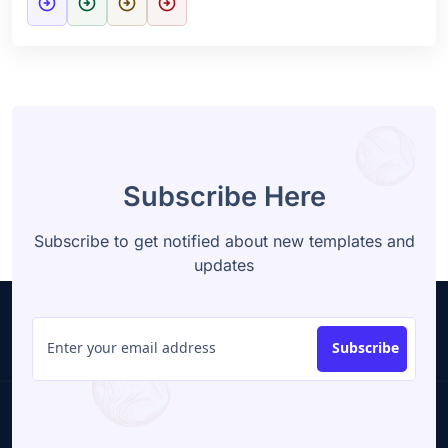
arrow_circle_right
arrow_circle_right
arrow_circle_right
arrow_circle_right
Subscribe Here
Subscribe to get notified about new templates and
updates
Subscribe