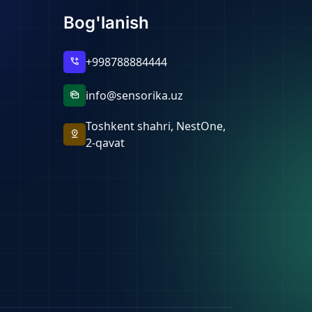
Bog'lanish
+998788884444
add_call
info@sensorika.uz
mark_as_unread
Toshkent shahri, NestOne,
pin_drop
2-qavat