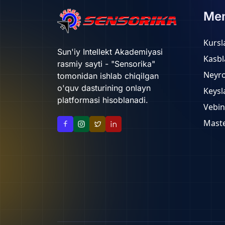
Me
Kursl
Sun'iy Intellekt Akademiyasi
Kasbl
rasmiy sayti - "Sensorika"
Neyr
tomonidan ishlab chiqilgan
o'quv dasturining onlayn
Keysl
platformasi hisoblanadi.
Vebin
Maste