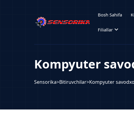
Bosh Sahifa
K
expand_more
Filiallar
Kompyuter savod
Sensorika
>
Bitiruvchilar
>
Kompyuter savodxo