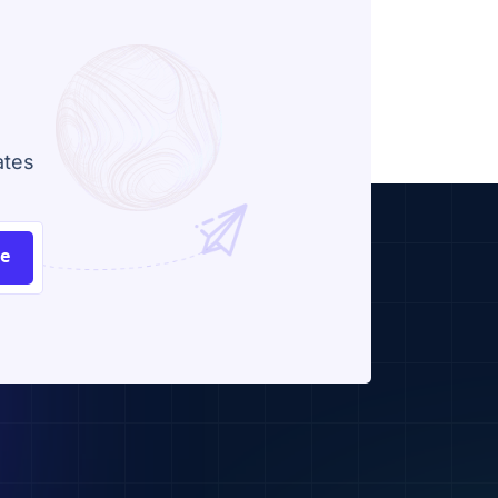
ates
be