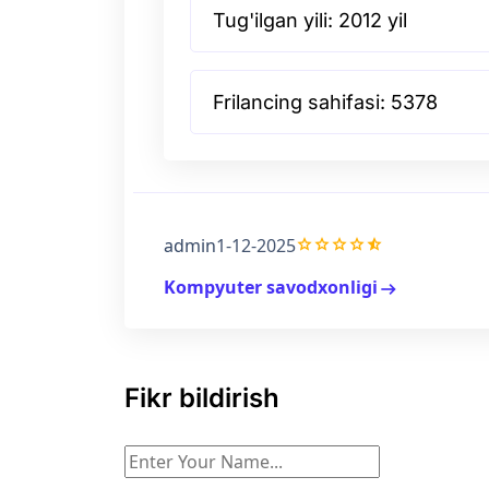
Tug'ilgan yili: 2012 yil
Frilancing sahifasi: 5378
grade
grade
grade
grade
star_half
admin
1-12-2025
Kompyuter savodxonligi
arrow_right_alt
Fikr bildirish