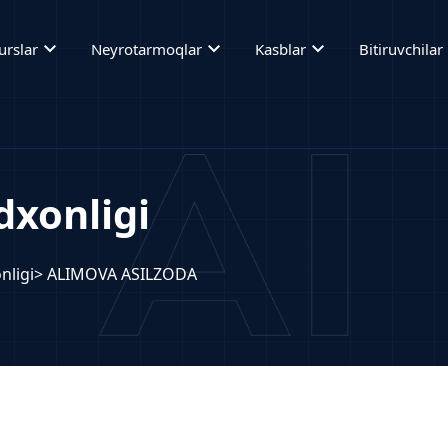
expand_more
expand_more
expand_more
ex
urslar
Neyrotarmoqlar
Kasblar
Bitiruvchilar
xonligi
nligi
> ALIMOVA ASILZODA