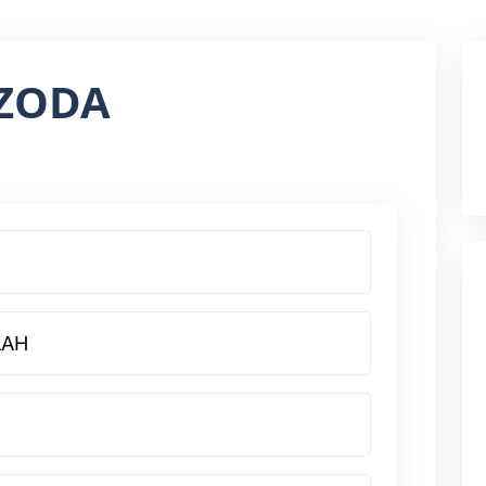
LZODA
AAH