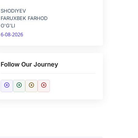
SHODIYEV
FARUXBEK FARHOD
O'G'LI
6-08-2026
Follow Our Journey
arrow_circle_right
arrow_circle_right
arrow_circle_right
arrow_circle_right