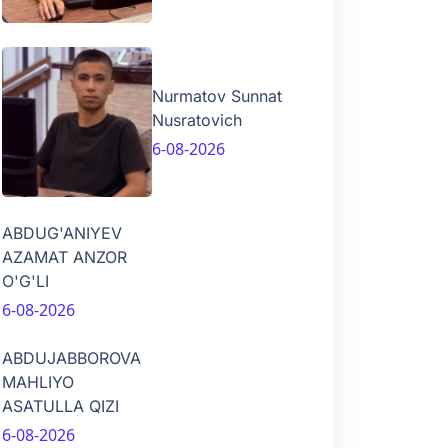
Nurmatov Sunnat
Nusratovich
6-08-2026
ABDUG'ANIYEV
AZAMAT ANZOR
O'G'LI
6-08-2026
ABDUJABBOROVA
MAHLIYO
ASATULLA QIZI
6-08-2026