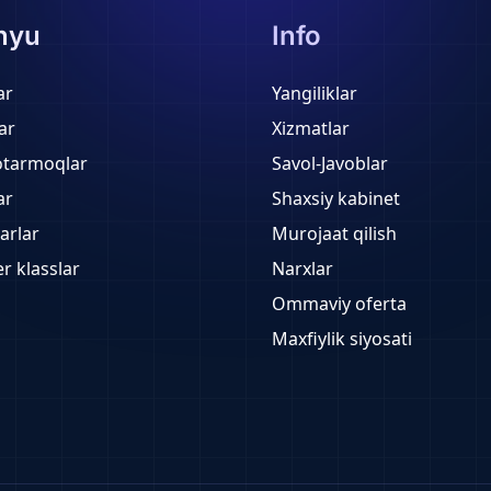
nyu
Info
ar
Yangiliklar
ar
Xizmatlar
otarmoqlar
Savol-Javoblar
ar
Shaxsiy kabinet
arlar
Murojaat qilish
r klasslar
Narxlar
Ommaviy oferta
Maxfiylik siyosati