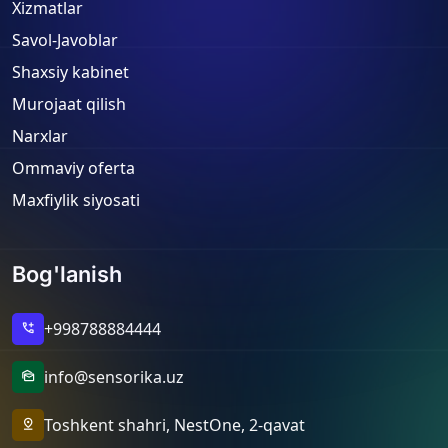
Xizmatlar
Savol-Javoblar
Shaxsiy kabinet
Murojaat qilish
Narxlar
Ommaviy oferta
Maxfiylik siyosati
Bog'lanish
+998788884444
add_call
info@sensorika.uz
mark_as_unread
Toshkent shahri, NestOne, 2-qavat
pin_drop