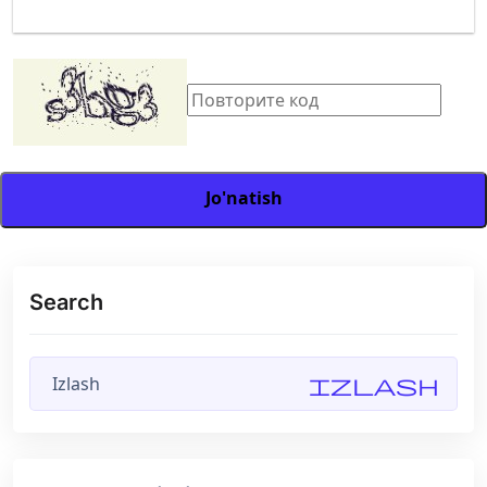
Jo'natish
Search
Izlash