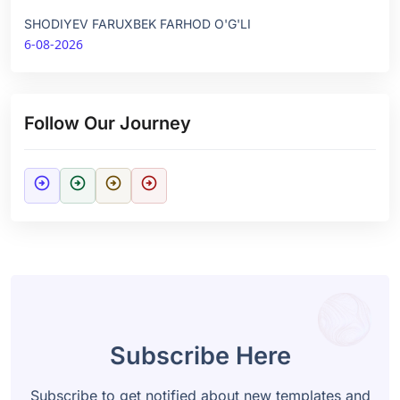
SHODIYEV FARUXBEK FARHOD O'G'LI
6-08-2026
Follow Our Journey
arrow_circle_right
arrow_circle_right
arrow_circle_right
arrow_circle_right
Subscribe Here
Subscribe to get notified about new templates and