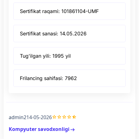
Sertifikat raqami: 101861104-UMF
Sertifikat sanasi: 14.05.2026
Tug'ilgan yili: 1995 yil
Frilancing sahifasi: 7962
grade
grade
grade
grade
star_half
admin2
14-05-2026
Kompyuter savodxonligi
arrow_right_alt