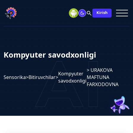
search
Kirish
Kompyuter savodxonligi
> URAKOVA
Kompyuter
Sensorika
>
Bitiruvchilar
>
MAFTUNA
savodxonligi
FARXODOVNA