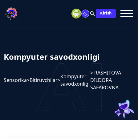
search
Kirish
Kompyuter savodxonligi
> RASHITOVA
Kompyuter
Sensorika
>
Bitiruvchilar
>
DILDORA
savodxonligi
SAFAROVNA