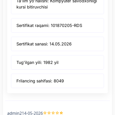
Ta'lim yo'nalishi: Kompyuter savodxonligi
kursi bitiruvchisi
Sertifikat raqami: 101870205-RDS
Sertifikat sanasi: 14.05.2026
Tug'ilgan yili: 1982 yil
Frilancing sahifasi: 8049
grade
grade
grade
grade
star_half
admin2
14-05-2026