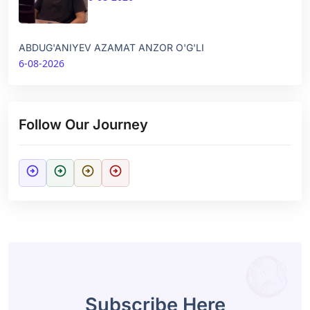
ABDUG'ANIYEV AZAMAT ANZOR O'G'LI
6-08-2026
Follow Our Journey
arrow_circle_right
arrow_circle_right
arrow_circle_right
arrow_circle_right
Subscribe Here