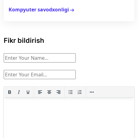
Kompyuter savodxonligi
arrow_right_alt
Fikr bildirish