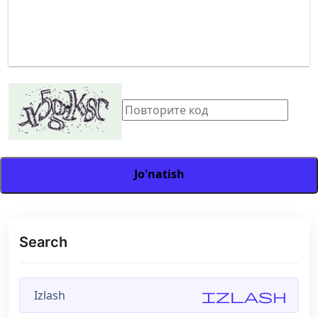
Jo'natish
Search
Izlash