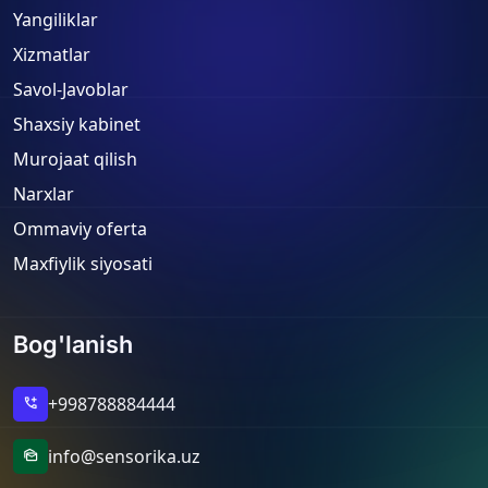
Yangiliklar
Xizmatlar
Savol-Javoblar
Shaxsiy kabinet
Murojaat qilish
Narxlar
Ommaviy oferta
Maxfiylik siyosati
Bog'lanish
+998788884444
add_call
info@sensorika.uz
mark_as_unread