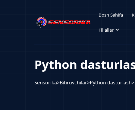
Bosh Sahifa
K
expand_more
Filiallar
Python dasturla
Sensorika
>
Bitiruvchilar
>
Python dasturlash
>