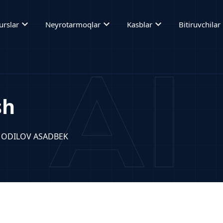
expand_more
expand_more
expand_more
ex
urslar
Neyrotarmoqlar
Kasblar
Bitiruvchilar
sh
 ODILOV ASADBEK