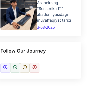
Asilbekning
“Sensorika IT”
akademiyasidagi
muvaffaqiyat tarixi
3-08-2026
Follow Our Journey
arrow_circle_right
arrow_circle_right
arrow_circle_right
arrow_circle_right