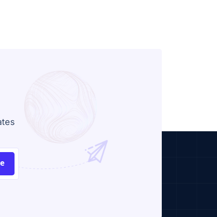
ates
be