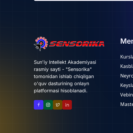
Me
Kursl
Sun'iy Intellekt Akademiyasi
Kasbl
rasmiy sayti - "Sensorika"
Neyr
tomonidan ishlab chiqilgan
o'quv dasturining onlayn
Keysl
platformasi hisoblanadi.
Vebin
Maste