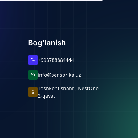
Bog'lanish
+998788884444
add_call
info@sensorika.uz
mark_as_unread
Toshkent shahri, NestOne,
pin_drop
2-qavat