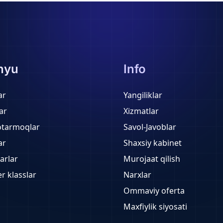
nyu
Info
ar
Yangiliklar
ar
Xizmatlar
otarmoqlar
Savol-Javoblar
ar
Shaxsiy kabinet
arlar
Murojaat qilish
r klasslar
Narxlar
Ommaviy oferta
Maxfiylik siyosati