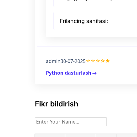
Frilancing sahifasi:
grade
grade
grade
grade
star_half
admin
30-07-2025
Python dasturlash
arrow_right_alt
Fikr bildirish