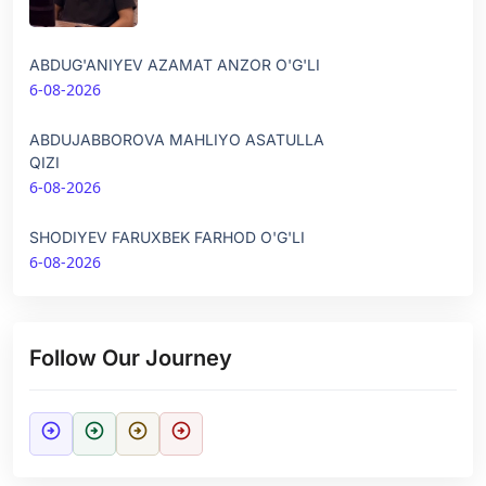
ABDUG'ANIYEV AZAMAT ANZOR O'G'LI
6-08-2026
ABDUJABBOROVA MAHLIYO ASATULLA
QIZI
6-08-2026
SHODIYEV FARUXBEK FARHOD O'G'LI
6-08-2026
Follow Our Journey
arrow_circle_right
arrow_circle_right
arrow_circle_right
arrow_circle_right