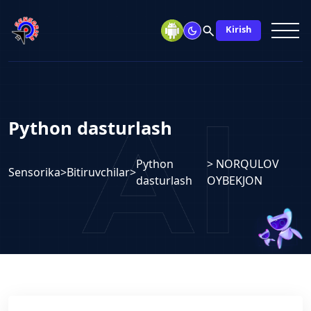
search
Kirish
Python dasturlash
Python
> NORQULOV
Sensorika
>
Bitiruvchilar
>
dasturlash
OYBEKJON